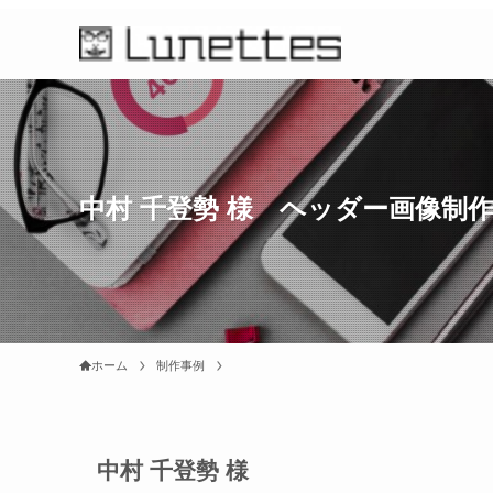
中村 千登勢 様 ヘッダー画像制
ホーム
制作事例
中村 千登勢 様